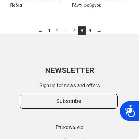
Ποδιά
Γάντι Φούρνου
←
1
2
…
7
8
9
→
NEWSLETTER
Sign up for news and offers
Subscribe
A
Επικοινωνία