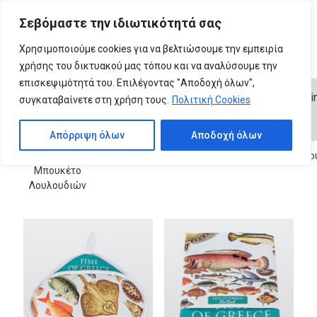
Please
Σεβόμαστε την ιδιωτικότητά σας
note:
0
This
Χρησιμοποιούμε cookies για να βελτιώσουμε την εμπειρία
website
χρήσης του δικτυακού μας τόπου και να αναλύσουμε την
includes
επισκεψιμότητά του. Επιλέγοντας "Αποδοχή όλων",
an
συγκαταβαίνετε στη χρήση τους.
Πολιτική Cookies
accessibility
system.
Απόρριψη όλων
Αποδοχή όλων
Pop Up
Φλυτζάνες
Μαξιλαροθήκες
Γκραβο
Μπουκέτο
Λουλουδιών