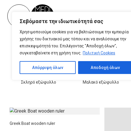
Please
note:
This
Σεβόμαστε την ιδιωτικότητά σας
website
includes
Χρησιμοποιούμε cookies για να βελτιώσουμε την εμπειρία
an
χρήσης του δικτυακού μας τόπου και να αναλύσουμε την
accessibility
επισκεψιμότητά του. Επιλέγοντας "Αποδοχή όλων",
system.
συγκαταβαίνετε στη χρήση τους.
Πολιτική Cookies
Press
Control-
Απόρριψη όλων
Αποδοχή όλων
F11
Σημειωματάρια-
Σημειωματάρια-
to
Σκληρό εξώφυλλο
Μαλακό εξώφυλλο
adjust
the
website
to
people
with
Greek Boat wooden ruler
visual