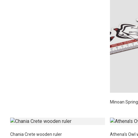
disabilities
who
are
using
a
screen
reader;
Press
Control-
F10
to
open
an
accessibility
Minoan Spring
menu.
Chania Crete wooden ruler
Athena’s Owl 