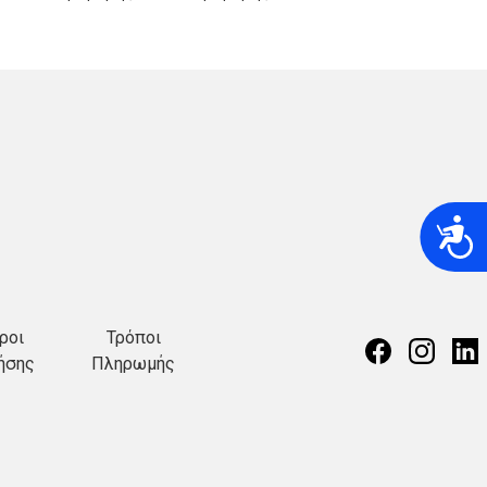
A
ροι
Τρόποι
ήσης
Πληρωμής