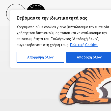
Please
note:
This
Σεβόμαστε την ιδιωτικότητά σας
website
includes
Χρησιμοποιούμε cookies για να βελτιώσουμε την εμπειρία
an
χρήσης του δικτυακού μας τόπου και να αναλύσουμε την
accessibility
επισκεψιμότητά του. Επιλέγοντας "Αποδοχή όλων",
system.
συγκαταβαίνετε στη χρήση τους.
Πολιτική Cookies
Press
Control-
Απόρριψη όλων
Αποδοχή όλων
F11
to
adjust
the
website
to
people
with
visual