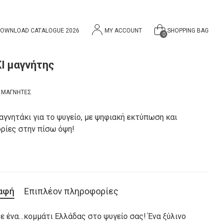
OWNLOAD CATALOGUE 2026
MY ACCOUNT
SHOPPING BAG
0
Ι μαγνήτης
:
ΜΑΓΝΗΤΕΣ
αγνητάκι για το ψυγείο, με ψηφιακή εκτύπωση και
ρίες στην πίσω όψη!
αφή
Επιπλέον πληροφορίες
ε ένα…κομμάτι Ελλάδας στο ψυγείο σας! Ένα ξύλινο