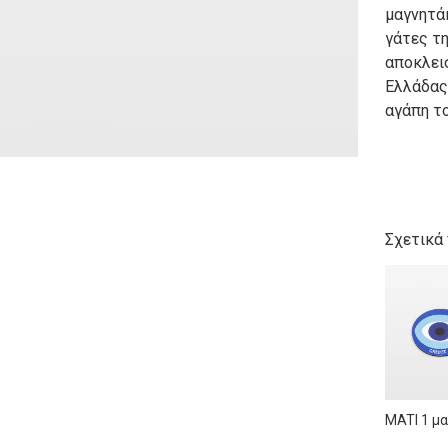
μαγνητά
γάτες τ
αποκλεισ
Ελλάδας,
αγάπη το
Σχετικά
MATI 1 μ