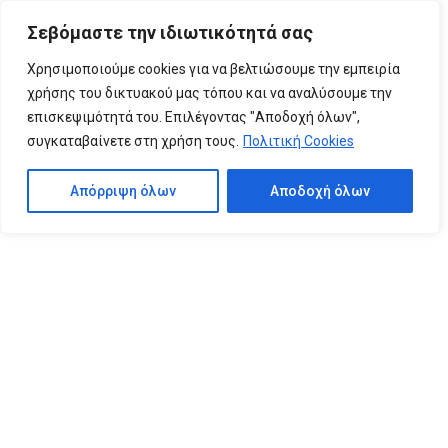
Please
Σεβόμαστε την ιδιωτικότητά σας
note:
0
This
Χρησιμοποιούμε cookies για να βελτιώσουμε την εμπειρία
website
χρήσης του δικτυακού μας τόπου και να αναλύσουμε την
includes
επισκεψιμότητά του. Επιλέγοντας "Αποδοχή όλων",
an
συγκαταβαίνετε στη χρήση τους.
Πολιτική Cookies
accessibility
system.
Απόρριψη όλων
Αποδοχή όλων