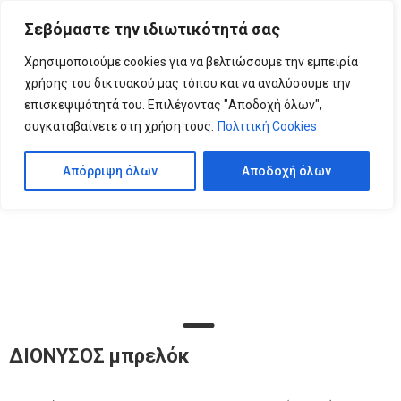
Please
Σεβόμαστε την ιδιωτικότητά σας
note:
0
This
Χρησιμοποιούμε cookies για να βελτιώσουμε την εμπειρία
website
χρήσης του δικτυακού μας τόπου και να αναλύσουμε την
includes
επισκεψιμότητά του. Επιλέγοντας "Αποδοχή όλων",
an
συγκαταβαίνετε στη χρήση τους.
Πολιτική Cookies
accessibility
system.
Απόρριψη όλων
Αποδοχή όλων
ΔΙΟΝΥΣΟΣ μπρελόκ