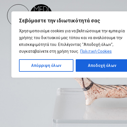
Please
note:
This
Σεβόμαστε την ιδιωτικότητά σας
website
includes
Χρησιμοποιούμε cookies για να βελτιώσουμε την εμπειρία
an
χρήσης του δικτυακού μας τόπου και να αναλύσουμε την
accessibility
επισκεψιμότητά του. Επιλέγοντας "Αποδοχή όλων",
system.
συγκαταβαίνετε στη χρήση τους.
Πολιτική Cookies
Press
Control-
Απόρριψη όλων
Αποδοχή όλων
F11
to
adjust
the
website
to
people
with
visual