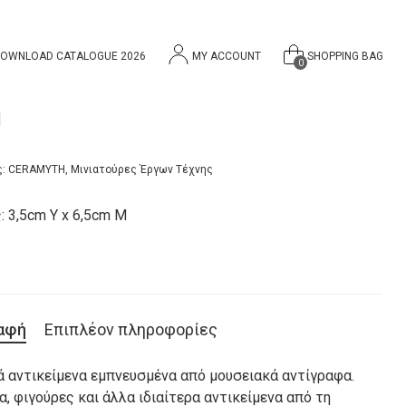
OWNLOAD CATALOGUE 2026
MY ACCOUNT
SHOPPING BAG
0
Ι
ς:
CERAMYTH
,
Μινιατούρες Έργων Τέχνης
 3,5cm Υ x 6,5cm Μ
αφή
Επιπλέον πληροφορίες
ά αντικείμενα εμπνευσμένα από μουσειακά αντίγραφα.
α, φιγούρες και άλλα ιδιαίτερα αντικείμενα από τη