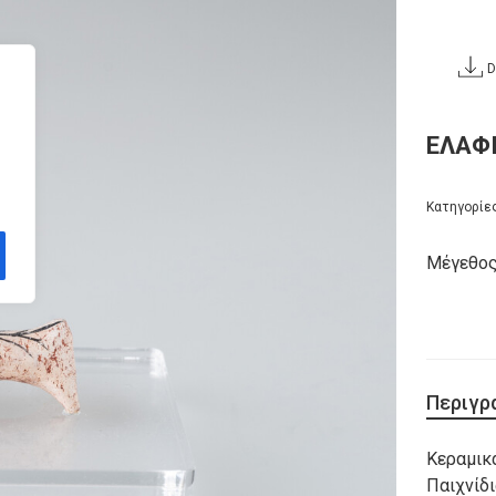
D
ΕΛΑΦ
Κατηγορίε
Μέγεθος:
Περιγρ
Κεραμικ
Παιχνίδι