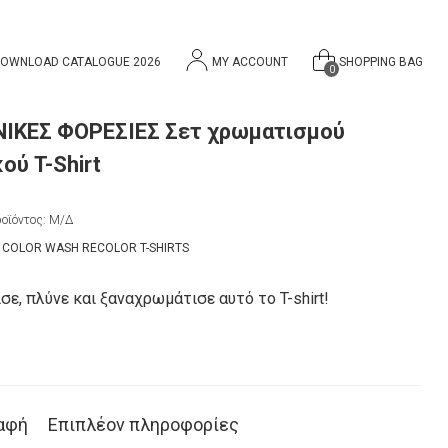
OWNLOAD CATALOGUE 2026
MY ACCOUNT
SHOPPING BAG
0
ΙΚΕΣ ΦΟΡΕΣΙΕΣ Σετ χρωματισμού
ού T-Shirt
οϊόντος:
Μ/Δ
:
COLOR WASH RECOLOR T-SHIRTS
ε, πλύνε και ξαναχρωμάτισε αυτό το T-shirt!
αφή
Επιπλέον πληροφορίες