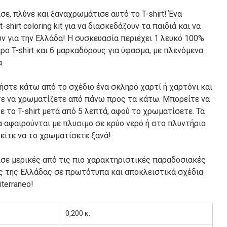
ε, πλύνε και ξαναχρωμάτισε αυτό το T-shirt! Ένα
t-shirt coloring kit για να διασκεδάζουν τα παιδιά και να
ν για την Ελλάδα! Η συσκευασία περιέχει 1 λευκό 100%
ο T-shirt και 6 μαρκαδόρους για ύφασμα, με πλενόμενα
.
ήστε κάτω από το σχέδιο ένα σκληρό χαρτί ή χαρτόνι και
τε να χρωματίζετε από πάνω προς τα κάτω. Μπορείτε να
 το T-shirt μετά από 5 λεπτά, αφού το χρωματίσετε. Τα
 αφαιρούνται με πλυσιμο σε κρύο νερό ή στο πλυντήριο
είτε να το χρωματίσετε ξανά!
σε μερικές από τις πιο χαρακτηριστικές παραδοσιακές
ς της Ελλάδας σε πρωτότυπα και αποκλειστικά σχέδια
terraneo!
0,200 κ.