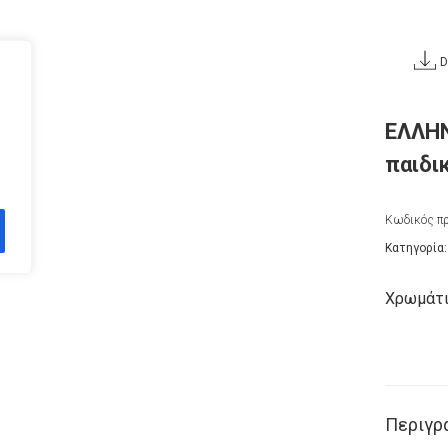
D
ΕΛΛΗΝ
παιδικ
Κωδικός πρ
Κατηγορία
Χρωμάτισ
Περιγρ