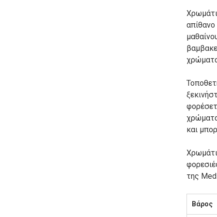
Χρωμάτισ
απίθανο 
μαθαίνου
βαμβακερ
χρώματα
Τοποθετ
ξεκινήσ
φορέσετε
χρώματα
και μπορ
Χρωμάτι
φορεσιέ
της Medi
Βάρος