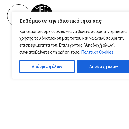
Please
note:
This
Σεβόμαστε την ιδιωτικότητά σας
website
includes
Χρησιμοποιούμε cookies για να βελτιώσουμε την εμπειρία
an
χρήσης του δικτυακού μας τόπου και να αναλύσουμε την
accessibility
επισκεψιμότητά του. Επιλέγοντας "Αποδοχή όλων",
system.
συγκαταβαίνετε στη χρήση τους.
Πολιτική Cookies
Press
Control-
Απόρριψη όλων
Αποδοχή όλων
F11
to
adjust
the
website
to
people
with
visual