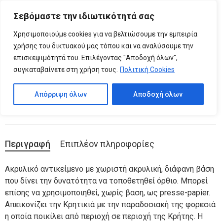
Please
Σεβόμαστε την ιδιωτικότητά σας
note:
0
ΚΡΗΤΙΚΙΑ Μεγάλο Ακρυλικό
This
Χρησιμοποιούμε cookies για να βελτιώσουμε την εμπειρία
website
Διακοσμητικό
χρήσης του δικτυακού μας τόπου και να αναλύσουμε την
includes
επισκεψιμότητά του. Επιλέγοντας "Αποδοχή όλων",
an
συγκαταβαίνετε στη χρήση τους.
Πολιτική Cookies
Κωδικός προϊόντος:
05.20.0010
accessibility
system.
Κατηγορίες:
ΑΚΡΥΛΙΚΑ ΑΝΤΙΚΕΙΜΕΝΑ ΤΕΧΝΗΣ
,
Ακρυλικά διακοσμητικά
Απόρριψη όλων
Αποδοχή όλων
Περιγραφή
Επιπλέον πληροφορίες
Ακρυλικό αντικείμενο με χωριστή ακρυλική, διάφανη βάση
που δίνει την δυνατότητα να τοποθετηθεί όρθιο. Μπορεί
επίσης να χρησιμοποιηθεί, χωρίς βαση, ως presse-papier.
Απεικονίζει την Κρητικιά με την παραδοσιακή της φορεσιά
η οποία ποικίλει από περιοχή σε περιοχή της Κρήτης. Η