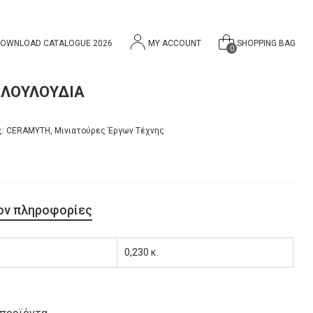
OWNLOAD CATALOGUE 2026
MY ACCOUNT
SHOPPING BAG
0
 ΛΟΥΛΟΥΔΙΑ
ς:
CERAMYTH
,
Μινιατούρες Έργων Τέχνης
ον πληροφορίες
0,230 κ.