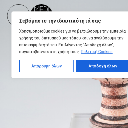
Please
note:
This
Σεβόμαστε την ιδιωτικότητά σας
website
includes
Χρησιμοποιούμε cookies για να βελτιώσουμε την εμπειρία
an
χρήσης του δικτυακού μας τόπου και να αναλύσουμε την
accessibility
επισκεψιμότητά του. Επιλέγοντας "Αποδοχή όλων",
system.
συγκαταβαίνετε στη χρήση τους.
Πολιτική Cookies
Press
Control-
Απόρριψη όλων
Αποδοχή όλων
F11
to
adjust
the
website
to
people
with
visual