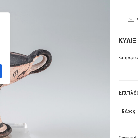
D
ΚΥΛΙΞ
Κατηγορίε
Επιπλέ
Βάρος