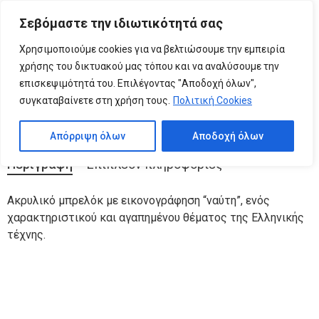
Please
Σεβόμαστε την ιδιωτικότητά σας
note:
0
ΝΑΥΤΗΣ μπρελόκ
This
Χρησιμοποιούμε cookies για να βελτιώσουμε την εμπειρία
website
χρήσης του δικτυακού μας τόπου και να αναλύσουμε την
includes
επισκεψιμότητά του. Επιλέγοντας "Αποδοχή όλων",
Κατηγορίες:
ΑΚΡΥΛΙΚΑ ΑΝΤΙΚΕΙΜΕΝΑ ΤΕΧΝΗΣ
,
Ακρυλικά Μπρελόκ
an
συγκαταβαίνετε στη χρήση τους.
Πολιτική Cookies
accessibility
system.
Απόρριψη όλων
Αποδοχή όλων
Περιγραφή
Επιπλέον πληροφορίες
Ακρυλικό μπρελόκ με εικονογράφηση “ναύτη”, ενός
χαρακτηριστικού και αγαπημένου θέματος της Ελληνικής
τέχνης.