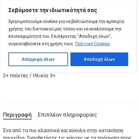
Please
Σεβόμαστε την ιδιωτικότητά σας
note:
0
Παιχνίδι Μνήμης – Αρχαιοελληνικοί Θεοί
This
Χρησιμοποιούμε cookies για να βελτιώσουμε την εμπειρία
website
χρήσης του δικτυακού μας τόπου και να αναλύσουμε την
includes
επισκεψιμότητά του. Επιλέγοντας "Αποδοχή όλων",
Κωδικός προϊόντος:
05.11.005
an
συγκαταβαίνετε στη χρήση τους.
Πολιτική Cookies
Κατηγορίες:
ΕΠΙΤΡΑΠΕΖΙΑ ΠΑΙΧΝΙΔΙΑ
,
ΠΑΙΧΝΙΔΙΑ
accessibility
system.
Απόρριψη όλων
Αποδοχή όλων
Περιλαμβάνει: Δύο σετ καρτών μνήμης με τους 12
Ολύμπιους θεούς
2+ παίκτες / Ηλικία: 3+
Περιγραφή
Επιπλέον πληροφορίες
Ένα από τα πιο κλασσικά και εύκολα στην κατανόηση
παιχνίδια. Τοποθετήστε τις κάρτες με τα πρόσωπα προς