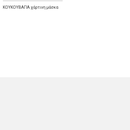
ΚΟΥΚΟΥΒΑΓΙΑ χάρτινη μάσκα
NEWSLETTER
Sign up for news and offers