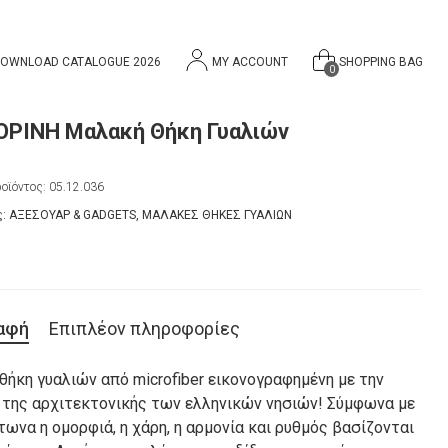
OWNLOAD CATALOGUE 2026
MY ACCOUNT
SHOPPING BAG
0
ΡΙΝΗ Μαλακή Θήκη Γυαλιών
οϊόντος:
05.12.036
ς:
ΑΞΕΣΟΥΑΡ & GADGETS
,
ΜΑΛΑΚΕΣ ΘΗΚΕΣ ΓΥΑΛΙΩΝ
αφή
Επιπλέον πληροφορίες
θήκη γυαλιών από microfiber εικονογραφημένη με την
 της αρχιτεκτονικής των ελληνικών νησιών! Σύμφωνα με
ωνα η ομορφιά, η χάρη, η αρμονία και ρυθμός βασίζονται