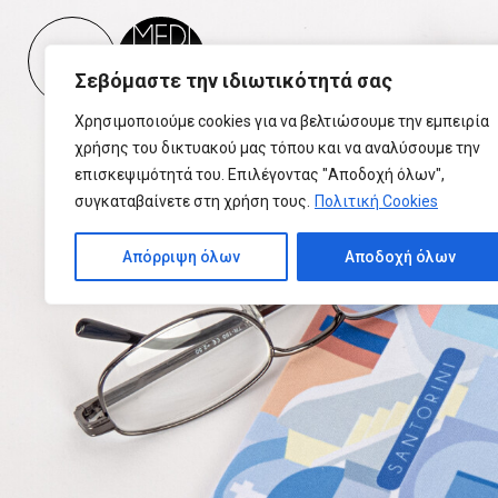
Please
note:
This
Σεβόμαστε την ιδιωτικότητά σας
website
includes
Χρησιμοποιούμε cookies για να βελτιώσουμε την εμπειρία
an
χρήσης του δικτυακού μας τόπου και να αναλύσουμε την
accessibility
επισκεψιμότητά του. Επιλέγοντας "Αποδοχή όλων",
system.
συγκαταβαίνετε στη χρήση τους.
Πολιτική Cookies
Press
Control-
Απόρριψη όλων
Αποδοχή όλων
F11
to
adjust
the
website
to
people
with
visual