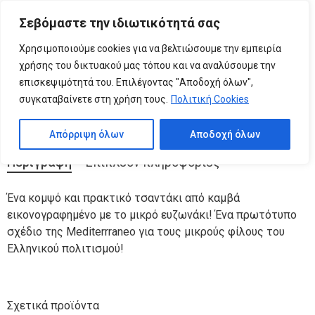
Please
Σεβόμαστε την ιδιωτικότητά σας
note:
0
ΤΟ ΜΙΚΡΟ ΕΥΖΩΝΑΚΙ Παιδικό Τσαντάκι
This
Χρησιμοποιούμε cookies για να βελτιώσουμε την εμπειρία
website
χρήσης του δικτυακού μας τόπου και να αναλύσουμε την
includes
επισκεψιμότητά του. Επιλέγοντας "Αποδοχή όλων",
Κατηγορίες:
Παιδικά τσαντάκια
,
ΠΑΙΔΙΚΗ ΣΥΛΛΟΓΗ
an
συγκαταβαίνετε στη χρήση τους.
Πολιτική Cookies
accessibility
system.
Απόρριψη όλων
Αποδοχή όλων
Περιγραφή
Επιπλέον πληροφορίες
Ένα κομψό και πρακτικό τσαντάκι από καμβά
εικονογραφημένο με το μικρό ευζωνάκι! Ένα πρωτότυπο
σχέδιο της Mediterrraneo για τους μικρούς φίλους του
Ελληνικού πολιτισμού!
Σχετικά προϊόντα