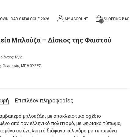
OWNLOAD CATALOGUE 2026
MY ACCOUNT
SHOPPING BAG
0
κεία Μπλούζα – Δίσκος της Φαιστού
οϊόντος:
Μ/Δ
ς:
Γυναικεία
,
ΜΠΛΟΥΖΕΣ
αφή
Επιπλέον πληροφορίες
αμβακερό μπλουζάκι με αποκλειστικό σχέδιο
μένο από τον ελληνικό πολιτισμό, με ψηφιακό τύπωμα,
ισμένο σε ένα λεπτό διάφανο κύλινδρο με τυπωμένα