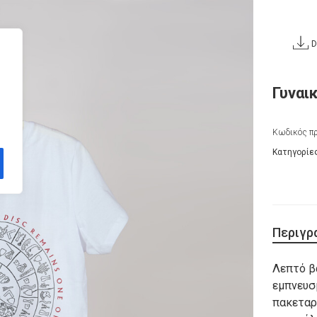
D
Γυναι
Κωδικός πρ
Κατηγορίε
Περιγρ
Λεπτό β
εμπνευσ
πακεταρ