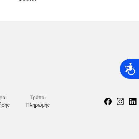
A
ροι
Τρόποι
ήσης
Πληρωμής