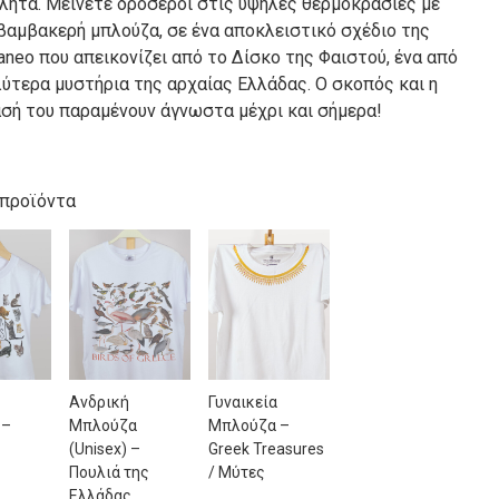
λητα. Μείνετε δροσεροί στις υψηλές θερμοκρασίες με
 βαμβακερή μπλούζα, σε ένα αποκλειστικό σχέδιο της
aneo που απεικονίζει από το Δίσκο της Φαιστού, ένα από
λύτερα μυστήρια της αρχαίας Ελλάδας. Ο σκοπός και η
σή του παραμένουν άγνωστα μέχρι και σήμερα!
 προϊόντα
Ανδρική
Γυναικεία
 –
Μπλούζα
Μπλούζα –
ς
(Unisex) –
Greek Treasures
Πουλιά της
/ Μύτες
Ελλάδας