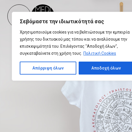
Please
note:
This
Σεβόμαστε την ιδιωτικότητά σας
website
includes
Χρησιμοποιούμε cookies για να βελτιώσουμε την εμπειρία
an
χρήσης του δικτυακού μας τόπου και να αναλύσουμε την
accessibility
επισκεψιμότητά του. Επιλέγοντας "Αποδοχή όλων",
system.
συγκαταβαίνετε στη χρήση τους.
Πολιτική Cookies
Press
Control-
Απόρριψη όλων
Αποδοχή όλων
F11
to
adjust
the
website
to
people
with
visual