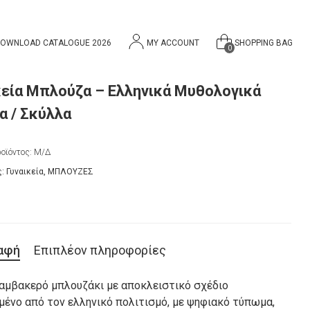
OWNLOAD CATALOGUE 2026
MY ACCOUNT
SHOPPING BAG
0
κεία Μπλούζα – Ελληνικά Μυθολογικά
α / Σκύλλα
οϊόντος:
Μ/Δ
ς:
Γυναικεία
,
ΜΠΛΟΥΖΕΣ
αφή
Επιπλέον πληροφορίες
αμβακερό μπλουζάκι με αποκλειστικό σχέδιο
μένο από τον ελληνικό πολιτισμό, με ψηφιακό τύπωμα,