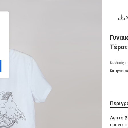
D
Γυναι
Τέρατ
Κωδικός πρ
Κατηγορίε
Περιγρ
Λεπτό β
εμπνευσ