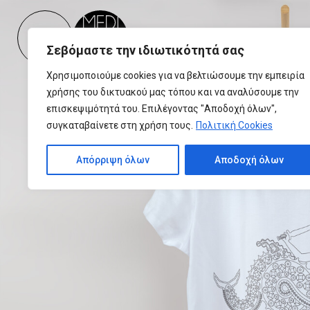
Please
note:
This
Σεβόμαστε την ιδιωτικότητά σας
website
includes
Χρησιμοποιούμε cookies για να βελτιώσουμε την εμπειρία
an
χρήσης του δικτυακού μας τόπου και να αναλύσουμε την
accessibility
επισκεψιμότητά του. Επιλέγοντας "Αποδοχή όλων",
system.
συγκαταβαίνετε στη χρήση τους.
Πολιτική Cookies
Press
Control-
Απόρριψη όλων
Αποδοχή όλων
F11
to
adjust
the
website
to
people
with
visual