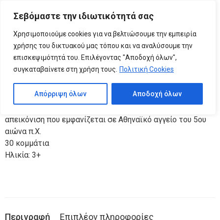
Please
Σεβόμαστε την ιδιωτικότητά σας
note:
0
ΠΑΙΔΙΚΟ ΠΑΖΛ ΕΥΡΩΠΗ
This
Χρησιμοποιούμε cookies για να βελτιώσουμε την εμπειρία
website
χρήσης του δικτυακού μας τόπου και να αναλύσουμε την
includes
επισκεψιμότητά του. Επιλέγοντας "Αποδοχή όλων",
Κωδικός προϊόντος:
05.09.001
an
συγκαταβαίνετε στη χρήση τους.
Πολιτική Cookies
Κατηγορίες:
Παζλ
,
ΠΑΙΧΝΙΔΙΑ
accessibility
system.
Απόρριψη όλων
Αποδοχή όλων
Η εικόνα του διάσημου μύθου της απαγωγής της Ευρώπης
από τον Δία με τη μορφή ταύρου είναι βασισμένη σε
απεικόνιση που εμφανίζεται σε Αθηναϊκό αγγείο του 5ου
αιώνα π.Χ.
30 κομμάτια
Ηλικία: 3+
Περιγραφή
Επιπλέον πληροφορίες