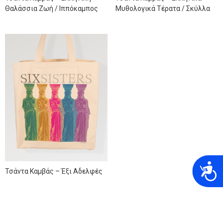
Θαλάσσια Ζωή / Ιππόκαμπος
Μυθολογικά Τέρατα / Σκύλλα
A
Τσάντα Καμβάς – Έξι Αδελφές