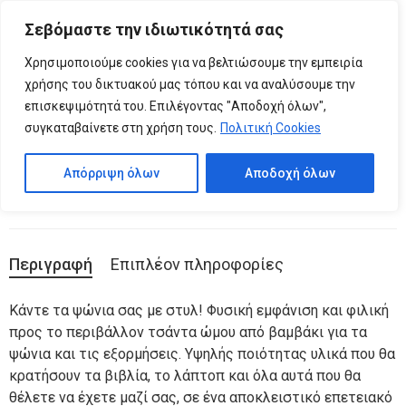
Please
Σεβόμαστε την ιδιωτικότητά σας
note:
0
Βαμβακερή Τσάντα – 200η Επέτειος της
This
Χρησιμοποιούμε cookies για να βελτιώσουμε την εμπειρία
website
Ελληνικής Επανάστασης / 4 Στη Σειρά
χρήσης του δικτυακού μας τόπου και να αναλύσουμε την
includes
επισκεψιμότητά του. Επιλέγοντας "Αποδοχή όλων",
an
συγκαταβαίνετε στη χρήση τους.
Πολιτική Cookies
Κωδικός προϊόντος:
05.19.0118
accessibility
system.
Κατηγορίες:
Βαμβακερές Τσάντες
,
ΤΣΑΝΤΕΣ
Απόρριψη όλων
Αποδοχή όλων
Περιγραφή
Επιπλέον πληροφορίες
Κάντε τα ψώνια σας με στυλ! Φυσική εμφάνιση και φιλική
προς το περιβάλλον τσάντα ώμου από βαμβάκι για τα
ψώνια και τις εξορμήσεις. Υψηλής ποιότητας υλικά που θα
κρατήσουν τα βιβλία, το λάπτοπ και όλα αυτά που θα
θέλετε να έχετε μαζί σας, σε ένα αποκλειστικό επετειακό