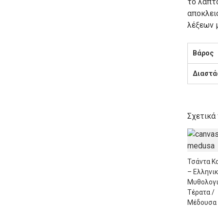
το λάπτο
αποκλεισ
λέξεων μ
Βάρος
Διαστά
Σχετικά
Τσάντα Κ
– Ελληνι
Μυθολογ
Τέρατα /
Μέδουσα