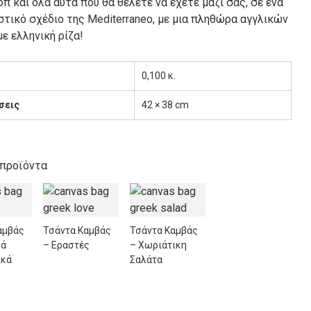
π και όλα αυτά που θα θέλετε να έχετε μαζί σας, σε ένα
τικό σχέδιο της Mediterraneo, με μια πληθώρα αγγλικών
ε ελληνική ρίζα!
0,100 κ.
σεις
42 × 38 cm
 προϊόντα
αμβάς
Τσάντα Καμβάς
Τσάντα Καμβάς
κά
– Εραστές
– Χωριάτικη
ικά
Σαλάτα