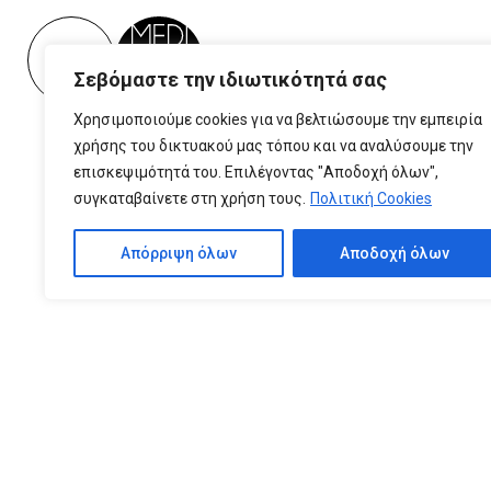
Please
note:
This
Σεβόμαστε την ιδιωτικότητά σας
website
includes
Χρησιμοποιούμε cookies για να βελτιώσουμε την εμπειρία
an
χρήσης του δικτυακού μας τόπου και να αναλύσουμε την
accessibility
επισκεψιμότητά του. Επιλέγοντας "Αποδοχή όλων",
system.
συγκαταβαίνετε στη χρήση τους.
Πολιτική Cookies
Press
Control-
Απόρριψη όλων
Αποδοχή όλων
F11
to
adjust
the
website
to
people
with
visual