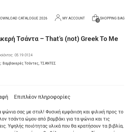
OWNLOAD CATALOGUE 2026
MY ACCOUNT
SHOPPING BAG
0
κερή Τσάντα – That’s (not) Greek To Me
οϊόντος:
05.19.0124
ς:
Βαμβακερές Τσάντες
,
ΤΣΑΝΤΕΣ
αφή
Επιπλέον πληροφορίες
 ψώνια σας με στυλ! Φυσική εμφάνιση και φιλική προς το
λον τσάντα ώμου από βαμβάκι για τα ψώνια και τις
ις. Υψηλής ποιότητας υλικά που θα κρατήσουν τα βιβλία,