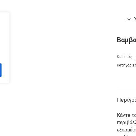
D
Βαμβα
Κωδικός πρ
Κατηγορίε
Περιγρ
Κάντε τα
περιβάλ
εξορμήσε