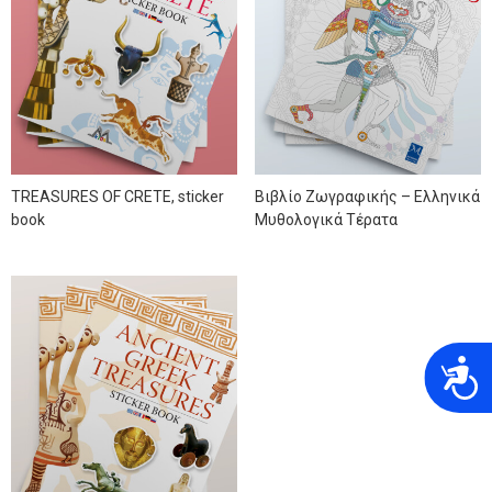
TREASURES OF CRETE, sticker
Βιβλίο Ζωγραφικής – Ελληνικά
book
Μυθολογικά Τέρατα
A