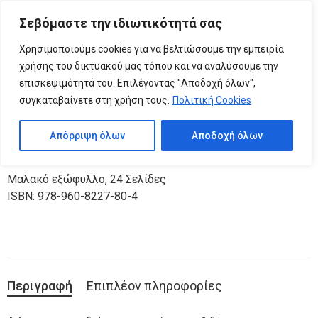
Please
Σεβόμαστε την ιδιωτικότητά σας
note:
0
Βιβλίο Δραστηριοτήτων –
This
Χρησιμοποιούμε cookies για να βελτιώσουμε την εμπειρία
website
Αρχαιοελληνικοί Θεοί
χρήσης του δικτυακού μας τόπου και να αναλύσουμε την
includes
επισκεψιμότητά του. Επιλέγοντας "Αποδοχή όλων",
an
συγκαταβαίνετε στη χρήση τους.
Πολιτική Cookies
Κωδικός προϊόντος:
03.16.0000
accessibility
system.
Κατηγορίες:
Βιβλία Δραστηριοτήτων
,
ΠΑΙΔΙΚΑ ΒΙΒΛΙΑ
Απόρριψη όλων
Αποδοχή όλων
MEDITERRANEO EDITIONS
Μαλακό εξώφυλλο
,
24 Σελίδες
ISBN: 978-960-8227-80-4
Περιγραφή
Επιπλέον πληροφορίες